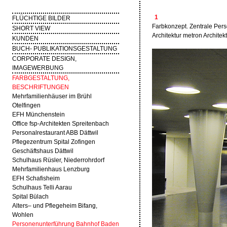
1
FLÜCHTIGE BILDER
Farbkonzept. Zentrale Pe
SHORT VIEW
Architektur metron Architek
KUNDEN
BUCH- PUBLIKATIONSGESTALTUNG
CORPORATE DESIGN,
IMAGEWERBUNG
FARBGESTALTUNG,
BESCHRIFTUNGEN
Mehrfamilienhäuser im Brühl
Otelfingen
EFH Münchenstein
Office fsp-Architekten Spreitenbach
Personalrestaurant ABB Dättwil
Pflegezentrum Spital Zofingen
Geschäftshaus Dättwil
Schulhaus Rüsler, Niederrohrdorf
Mehrfamilienhaus Lenzburg
EFH Schafisheim
Schulhaus Telli Aarau
Spital Bülach
Alters– und Pflegeheim Bifang,
Wohlen
Personenunterführung Bahnhof Baden