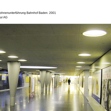
rsohnenunterführung Bahnhof Baden. 2001
tur AG