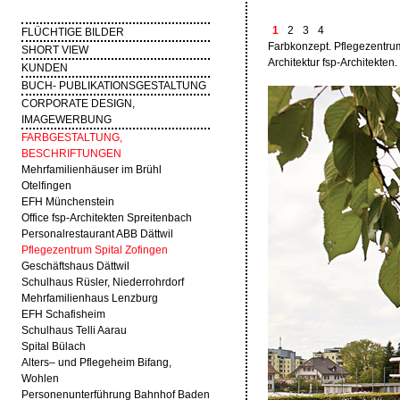
1
2
3
4
FLÜCHTIGE BILDER
Farbkonzept. Pflegezentrum
SHORT VIEW
Architektur fsp-Architekten.
KUNDEN
BUCH- PUBLIKATIONSGESTALTUNG
CORPORATE DESIGN,
IMAGEWERBUNG
FARBGESTALTUNG,
BESCHRIFTUNGEN
Mehrfamilienhäuser im Brühl
Otelfingen
EFH Münchenstein
Office fsp-Architekten Spreitenbach
Personalrestaurant ABB Dättwil
Pflegezentrum Spital Zofingen
Geschäftshaus Dättwil
Schulhaus Rüsler, Niederrohrdorf
Mehrfamilienhaus Lenzburg
EFH Schafisheim
Schulhaus Telli Aarau
Spital Bülach
Alters– und Pflegeheim Bifang,
Wohlen
Personenunterführung Bahnhof Baden