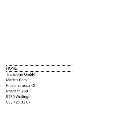
HOME
Transform GmbH
Matthis Beck
Klosterstrasse 42
Postfach 269
5430 Wettingen
056 427 33 67