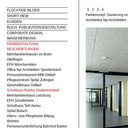
1
2
3
4
FLÜCHTIGE BILDER
Farbkonzept. Sanierung un
SHORT VIEW
Architektur fsp-Architekten
KUNDEN
BUCH- PUBLIKATIONSGESTALTUNG
CORPORATE DESIGN,
IMAGEWERBUNG
FARBGESTALTUNG,
BESCHRIFTUNGEN
Mehrfamilienhäuser im Brühl
Otelfingen
EFH Münchenstein
Office fsp-Architekten Spreitenbach
Personalrestaurant ABB Dättwil
Pflegezentrum Spital Zofingen
Geschäftshaus Dättwil
Schulhaus Rüsler, Niederrohrdorf
Mehrfamilienhaus Lenzburg
EFH Schafisheim
Schulhaus Telli Aarau
Spital Bülach
Alters– und Pflegeheim Bifang,
Wohlen
Personenunterführung Bahnhof Baden