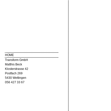
HOME
Transform GmbH
Matthis Beck
Klosterstrasse 42
Postfach 269
5430 Wettingen
056 427 33 67