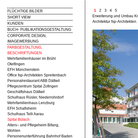
1
2
3
4
5
FLÜCHTIGE BILDER
Erweiterung und Umbau Kr
SHORT VIEW
Architektur fsp-Architekten
KUNDEN
BUCH- PUBLIKATIONSGESTALTUNG
CORPORATE DESIGN,
IMAGEWERBUNG
FARBGESTALTUNG,
BESCHRIFTUNGEN
Mehrfamilienhäuser im Brühl
Otelfingen
EFH Münchenstein
Office fsp-Architekten Spreitenbach
Personalrestaurant ABB Dättwil
Pflegezentrum Spital Zofingen
Geschäftshaus Dättwil
Schulhaus Rüsler, Niederrohrdorf
Mehrfamilienhaus Lenzburg
EFH Schafisheim
Schulhaus Telli Aarau
Spital Bülach
Alters– und Pflegeheim Bifang,
Wohlen
Personenunterführung Bahnhof Baden