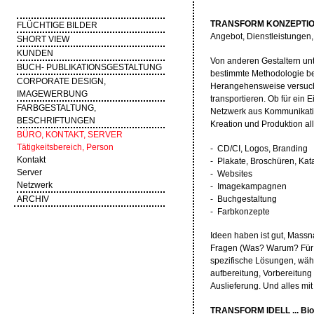
TRANSFORM KONZEPTION
FLÜCHTIGE BILDER
Angebot, Dienstleistungen,
SHORT VIEW
KUNDEN
Von anderen Gestaltern unt
BUCH- PUBLIKATIONSGESTALTUNG
bestimmte Methodologie b
CORPORATE DESIGN,
Herangehensweise versuche
IMAGEWERBUNG
transportieren. Ob für ein
FARBGESTALTUNG,
Netzwerk aus Kommunikation
BESCHRIFTUNGEN
Kreation und Produktion al
BÜRO, KONTAKT, SERVER
Tätigkeitsbereich, Person
- CD/CI, Logos, Branding
Kontakt
- Plakate, Broschüren, Kata
Server
- Websites
Netzwerk
- Imagekampagnen
- Buchgestaltung
ARCHIV
- Farbkonzepte
Ideen haben ist gut, Massn
Fragen (Was? Warum? Für w
spezifische Lösungen, wähl
aufbereitung, Vorbereitung
Auslieferung. Und alles m
TRANSFORM IDELL ... Bio