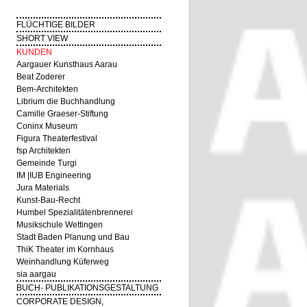
FLÜCHTIGE BILDER
SHORT VIEW
KUNDEN
Aargauer Kunsthaus Aarau
Beat Zoderer
Bem-Architekten
Librium die Buchhandlung
Camille Graeser-Stiftung
Coninx Museum
Figura Theaterfestival
fsp Architekten
Gemeinde Turgi
IM |IUB Engineering
Jura Materials
Kunst-Bau-Recht
Humbel Spezialitätenbrennerei
Musikschule Wettingen
Stadt Baden Planung und Bau
ThiK Theater im Kornhaus
Weinhandlung Küferweg
sia aargau
BUCH- PUBLIKATIONSGESTALTUNG
CORPORATE DESIGN,