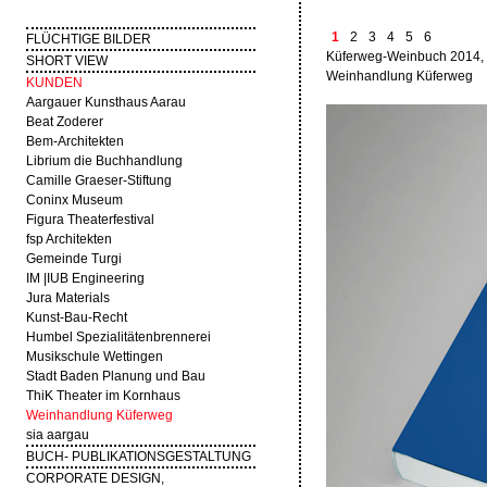
1
2
3
4
5
6
FLÜCHTIGE BILDER
Küferweg-Weinbuch 2014, 
SHORT VIEW
Weinhandlung Küferweg
KUNDEN
Aargauer Kunsthaus Aarau
Beat Zoderer
Bem-Architekten
Librium die Buchhandlung
Camille Graeser-Stiftung
Coninx Museum
Figura Theaterfestival
fsp Architekten
Gemeinde Turgi
IM |IUB Engineering
Jura Materials
Kunst-Bau-Recht
Humbel Spezialitätenbrennerei
Musikschule Wettingen
Stadt Baden Planung und Bau
ThiK Theater im Kornhaus
Weinhandlung Küferweg
sia aargau
BUCH- PUBLIKATIONSGESTALTUNG
CORPORATE DESIGN,