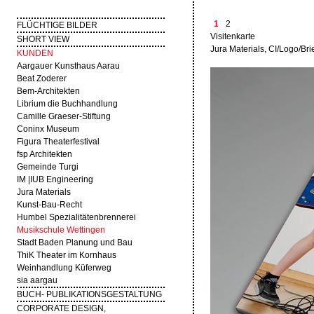
1
2
FLÜCHTIGE BILDER
Visitenkarte
SHORT VIEW
Jura Materials, CI/Logo/Bri
KUNDEN
Aargauer Kunsthaus Aarau
Beat Zoderer
Bem-Architekten
Librium die Buchhandlung
Camille Graeser-Stiftung
Coninx Museum
Figura Theaterfestival
fsp Architekten
Gemeinde Turgi
IM |IUB Engineering
Jura Materials
Kunst-Bau-Recht
Humbel Spezialitätenbrennerei
Musikschule Wettingen
Stadt Baden Planung und Bau
ThiK Theater im Kornhaus
Weinhandlung Küferweg
sia aargau
BUCH- PUBLIKATIONSGESTALTUNG
CORPORATE DESIGN,