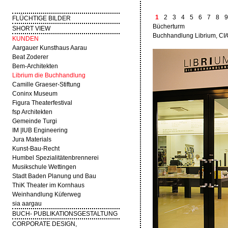
1
2
3
4
5
6
7
8
9
FLÜCHTIGE BILDER
Bücherturm
SHORT VIEW
Buchhandlung Librium, CI
KUNDEN
Aargauer Kunsthaus Aarau
Beat Zoderer
Bem-Architekten
Librium die Buchhandlung
Camille Graeser-Stiftung
Coninx Museum
Figura Theaterfestival
fsp Architekten
Gemeinde Turgi
IM |IUB Engineering
Jura Materials
Kunst-Bau-Recht
Humbel Spezialitätenbrennerei
Musikschule Wettingen
Stadt Baden Planung und Bau
ThiK Theater im Kornhaus
Weinhandlung Küferweg
sia aargau
BUCH- PUBLIKATIONSGESTALTUNG
CORPORATE DESIGN,