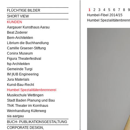
1
2
3
4
5
6
7
8
9
FLÜCHTIGE BILDER
Humbel-Fibel 2014/15
SHORT VIEW
Humbel Spezialitätenbrenne
KUNDEN
Aargauer Kunsthaus Aarau
Beat Zoderer
Bem-Architekten
Librium die Buchhandlung
Camille Graeser-Stiftung
Coninx Museum
Figura Theaterfestival
fsp Architekten
Gemeinde Turgi
IM |IUB Engineering
Jura Materials
Kunst-Bau-Recht
Humbel Spezialitätenbrennerei
Musikschule Wettingen
Stadt Baden Planung und Bau
ThiK Theater im Kornhaus
Weinhandlung Küferweg
sia aargau
BUCH- PUBLIKATIONSGESTALTUNG
CORPORATE DESIGN,