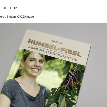
10
11
12
rei, Stetten. CI/CD/Image