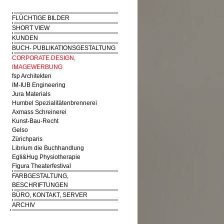
FLÜCHTIGE BILDER
SHORT VIEW
KUNDEN
BUCH- PUBLIKATIONSGESTALTUNG
CORPORATE DESIGN,
IMAGEWERBUNG
fsp Architekten
IM-IUB Engineering
Jura Materials
Humbel Spezialitätenbrennerei
Axmass Schreinerei
Kunst-Bau-Recht
Gelso
Zürichparis
Librium die Buchhandlung
Egli&Hug Physiotherapie
Figura Theaterfestival
FARBGESTALTUNG,
BESCHRIFTUNGEN
BÜRO, KONTAKT, SERVER
ARCHIV