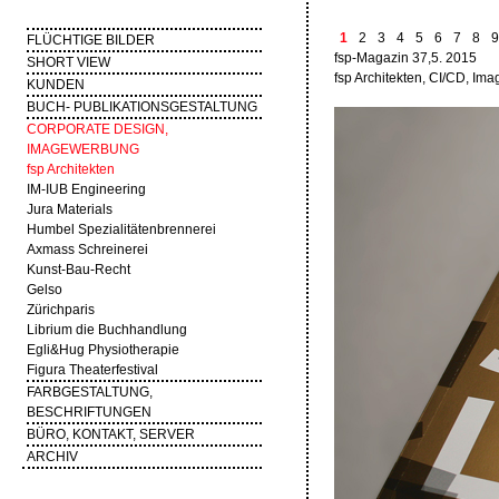
1
2
3
4
5
6
7
8
9
FLÜCHTIGE BILDER
fsp-Magazin 37,5. 2015
SHORT VIEW
fsp Architekten, CI/CD, I
KUNDEN
BUCH- PUBLIKATIONSGESTALTUNG
CORPORATE DESIGN,
IMAGEWERBUNG
fsp Architekten
IM-IUB Engineering
Jura Materials
Humbel Spezialitätenbrennerei
Axmass Schreinerei
Kunst-Bau-Recht
Gelso
Zürichparis
Librium die Buchhandlung
Egli&Hug Physiotherapie
Figura Theaterfestival
FARBGESTALTUNG,
BESCHRIFTUNGEN
BÜRO, KONTAKT, SERVER
ARCHIV