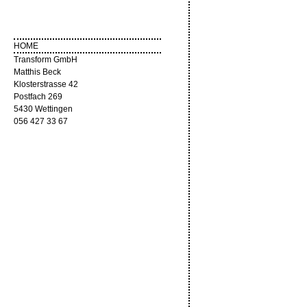
HOME
Transform GmbH
Matthis Beck
Klosterstrasse 42
Postfach 269
5430 Wettingen
056 427 33 67