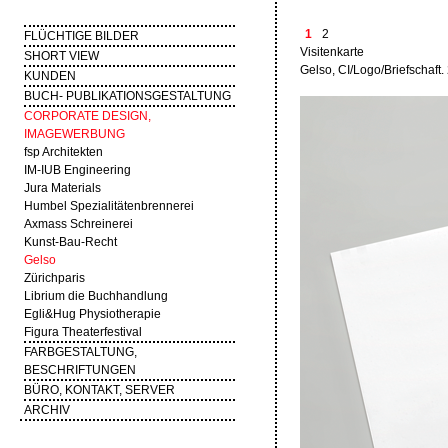
1
2
FLÜCHTIGE BILDER
Visitenkarte
SHORT VIEW
Gelso, CI/Logo/Briefschaft.
KUNDEN
BUCH- PUBLIKATIONSGESTALTUNG
CORPORATE DESIGN,
IMAGEWERBUNG
fsp Architekten
IM-IUB Engineering
Jura Materials
Humbel Spezialitätenbrennerei
Axmass Schreinerei
Kunst-Bau-Recht
Gelso
Zürichparis
Librium die Buchhandlung
Egli&Hug Physiotherapie
Figura Theaterfestival
FARBGESTALTUNG,
BESCHRIFTUNGEN
BÜRO, KONTAKT, SERVER
ARCHIV