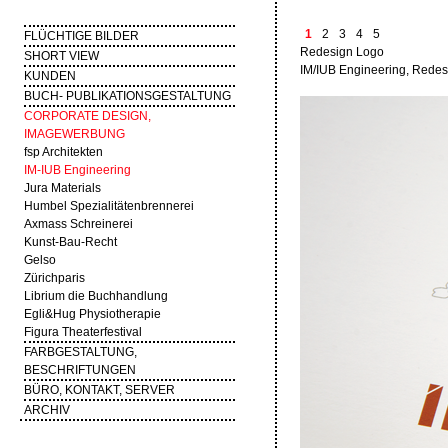
1
2
3
4
5
FLÜCHTIGE BILDER
Redesign Logo
SHORT VIEW
IM/IUB Engineering, Redes
KUNDEN
BUCH- PUBLIKATIONSGESTALTUNG
CORPORATE DESIGN,
IMAGEWERBUNG
fsp Architekten
IM-IUB Engineering
Jura Materials
Humbel Spezialitätenbrennerei
Axmass Schreinerei
Kunst-Bau-Recht
Gelso
Zürichparis
Librium die Buchhandlung
Egli&Hug Physiotherapie
Figura Theaterfestival
FARBGESTALTUNG,
BESCHRIFTUNGEN
BÜRO, KONTAKT, SERVER
ARCHIV