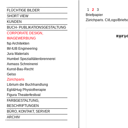
1
2
3
FLÜCHTIGE BILDER
Briefpapier
SHORT VIEW
Zürichparis. CI/Logo/Briefs
KUNDEN
BUCH- PUBLIKATIONSGESTALTUNG
CORPORATE DESIGN,
IMAGEWERBUNG
fsp Architekten
IM-IUB Engineering
Jura Materials
Humbel Spezialitätenbrennerei
Axmass Schreinerei
Kunst-Bau-Recht
Gelso
Zürichparis
Librium die Buchhandlung
Egli&Hug Physiotherapie
Figura Theaterfestival
FARBGESTALTUNG,
BESCHRIFTUNGEN
BÜRO, KONTAKT, SERVER
ARCHIV