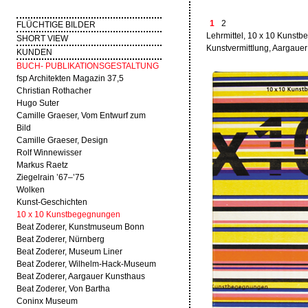
1
2
FLÜCHTIGE BILDER
Lehrmittel, 10 x 10 Kunst
SHORT VIEW
Kunstvermittlung, Aargauer
KUNDEN
BUCH- PUBLIKATIONSGESTALTUNG
fsp Architekten Magazin 37,5
Christian Rothacher
Hugo Suter
Camille Graeser, Vom Entwurf zum
Bild
Camille Graeser, Design
Rolf Winnewisser
Markus Raetz
Ziegelrain ’67–’75
Wolken
Kunst-Geschichten
10 x 10 Kunstbegegnungen
Beat Zoderer, Kunstmuseum Bonn
Beat Zoderer, Nürnberg
Beat Zoderer, Museum Liner
Beat Zoderer, Wilhelm-Hack-Museum
Beat Zoderer, Aargauer Kunsthaus
Beat Zoderer, Von Bartha
Coninx Museum