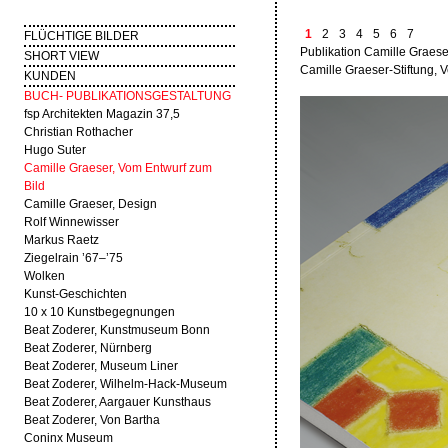
1
2
3
4
5
6
7
FLÜCHTIGE BILDER
Publikation Camille Graese
SHORT VIEW
Camille Graeser-Stiftung, 
KUNDEN
BUCH- PUBLIKATIONSGESTALTUNG
fsp Architekten Magazin 37,5
Christian Rothacher
Hugo Suter
Camille Graeser, Vom Entwurf zum
Bild
Camille Graeser, Design
Rolf Winnewisser
Markus Raetz
Ziegelrain ’67–’75
Wolken
Kunst-Geschichten
10 x 10 Kunstbegegnungen
Beat Zoderer, Kunstmuseum Bonn
Beat Zoderer, Nürnberg
Beat Zoderer, Museum Liner
Beat Zoderer, Wilhelm-Hack-Museum
Beat Zoderer, Aargauer Kunsthaus
Beat Zoderer, Von Bartha
Coninx Museum