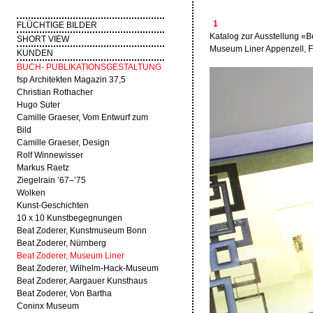
1
FLÜCHTIGE BILDER
Katalog zur Ausstellung «B
SHORT VIEW
Museum Liner Appenzell, F
KUNDEN
BUCH- PUBLIKATIONSGESTALTUNG
fsp Architekten Magazin 37,5
Christian Rothacher
Hugo Suter
Camille Graeser, Vom Entwurf zum
Bild
Camille Graeser, Design
Rolf Winnewisser
Markus Raetz
Ziegelrain ’67–’75
Wolken
Kunst-Geschichten
10 x 10 Kunstbegegnungen
Beat Zoderer, Kunstmuseum Bonn
Beat Zoderer, Nürnberg
Beat Zoderer, Museum Liner
Beat Zoderer, Wilhelm-Hack-Museum
Beat Zoderer, Aargauer Kunsthaus
Beat Zoderer, Von Bartha
Coninx Museum