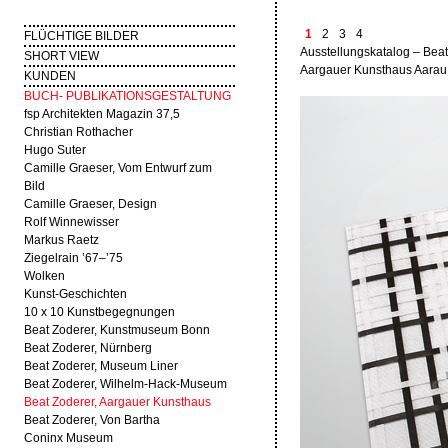
1
2
3
4
FLÜCHTIGE BILDER
Ausstellungskatalog – Bea
SHORT VIEW
Aargauer Kunsthaus Aarau,
KUNDEN
BUCH- PUBLIKATIONSGESTALTUNG
fsp Architekten Magazin 37,5
Christian Rothacher
Hugo Suter
Camille Graeser, Vom Entwurf zum
Bild
Camille Graeser, Design
Rolf Winnewisser
Markus Raetz
Ziegelrain ’67–’75
Wolken
Kunst-Geschichten
10 x 10 Kunstbegegnungen
Beat Zoderer, Kunstmuseum Bonn
Beat Zoderer, Nürnberg
Beat Zoderer, Museum Liner
Beat Zoderer, Wilhelm-Hack-Museum
Beat Zoderer, Aargauer Kunsthaus
Beat Zoderer, Von Bartha
Coninx Museum