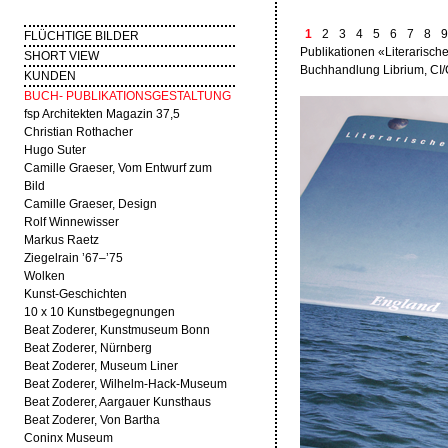
1
2
3
4
5
6
7
8
9
FLÜCHTIGE BILDER
Publikationen «Literarisch
SHORT VIEW
Buchhandlung Librium, CI
KUNDEN
BUCH- PUBLIKATIONSGESTALTUNG
fsp Architekten Magazin 37,5
Christian Rothacher
Hugo Suter
Camille Graeser, Vom Entwurf zum
Bild
Camille Graeser, Design
Rolf Winnewisser
Markus Raetz
Ziegelrain ’67–’75
Wolken
Kunst-Geschichten
10 x 10 Kunstbegegnungen
Beat Zoderer, Kunstmuseum Bonn
Beat Zoderer, Nürnberg
Beat Zoderer, Museum Liner
Beat Zoderer, Wilhelm-Hack-Museum
Beat Zoderer, Aargauer Kunsthaus
Beat Zoderer, Von Bartha
Coninx Museum