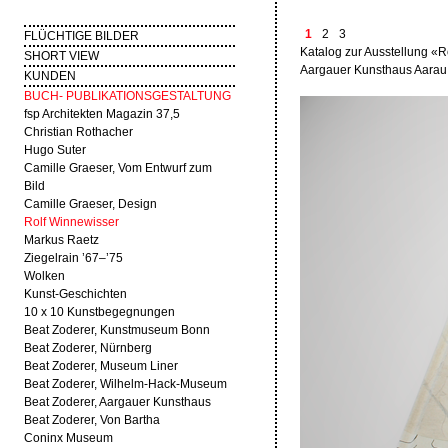
1
2
3
FLÜCHTIGE BILDER
Katalog zur Ausstellung «R
SHORT VIEW
Aargauer Kunsthaus Aarau,
KUNDEN
BUCH- PUBLIKATIONSGESTALTUNG
fsp Architekten Magazin 37,5
Christian Rothacher
Hugo Suter
Camille Graeser, Vom Entwurf zum
Bild
Camille Graeser, Design
Rolf Winnewisser
Markus Raetz
Ziegelrain ’67–’75
Wolken
Kunst-Geschichten
10 x 10 Kunstbegegnungen
Beat Zoderer, Kunstmuseum Bonn
Beat Zoderer, Nürnberg
Beat Zoderer, Museum Liner
Beat Zoderer, Wilhelm-Hack-Museum
Beat Zoderer, Aargauer Kunsthaus
Beat Zoderer, Von Bartha
Coninx Museum