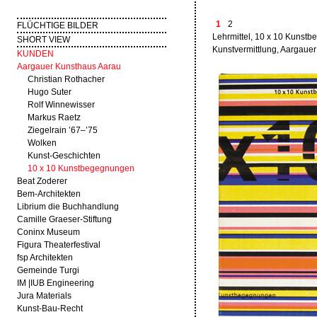
1
2
FLÜCHTIGE BILDER
Lehrmittel, 10 x 10 Kunst
SHORT VIEW
Kunstvermittlung, Aargauer
KUNDEN
Aargauer Kunsthaus Aarau
Christian Rothacher
Hugo Suter
Rolf Winnewisser
Markus Raetz
Ziegelrain ’67–’75
Wolken
Kunst-Geschichten
10 x 10 Kunstbegegnungen
Beat Zoderer
Bem-Architekten
Librium die Buchhandlung
Camille Graeser-Stiftung
Coninx Museum
Figura Theaterfestival
fsp Architekten
Gemeinde Turgi
IM |IUB Engineering
Jura Materials
Kunst-Bau-Recht