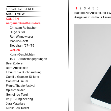
1
2
3
4
5
6
FLÜCHTIGE BILDER
Katalog zur Ausstellung «
SHORT VIEW
Aargauer Kunsthaus Aarau,
KUNDEN
Aargauer Kunsthaus Aarau
Christian Rothacher
Hugo Suter
Rolf Winnewisser
Markus Raetz
Ziegelrain ’67–’75
Wolken
Kunst-Geschichten
10 x 10 Kunstbegegnungen
Beat Zoderer
Bem-Architekten
Librium die Buchhandlung
Camille Graeser-Stiftung
Coninx Museum
Figura Theaterfestival
fsp Architekten
Gemeinde Turgi
IM |IUB Engineering
Jura Materials
Kunst-Bau-Recht