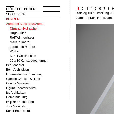
1
2
3
4
5
6
7
8
9
FLÜCHTIGE BILDER
Katalog zur Ausstellung «C
SHORT VIEW
Aargauer Kunsthaus Aarau,
KUNDEN
Aargauer Kunsthaus Aarau
Christian Rothacher
Hugo Suter
Rolf Winnewisser
Markus Raetz
Ziegelrain ’67–’75
Wolken
Kunst-Geschichten
10 x 10 Kunstbegegnungen
Beat Zoderer
Bem-Architekten
Librium die Buchhandlung
Camille Graeser-Stiftung
Coninx Museum
Figura Theaterfestival
fsp Architekten
Gemeinde Turgi
IM |IUB Engineering
Jura Materials
Kunst-Bau-Recht